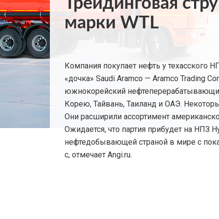
Трейдинговая стру
марки WTL
Компания покупает нефть у техасского Н
«дочка» Saudi Aramco — Aramco Trading C
южнокорейский нефтеперерабатывающий за
Корею, Тайвань, Таиланд и ОАЭ. Некоторы
Они расширили ассортимент американской
Ожидается, что партия прибудет на НПЗ H
нефтедобывающей страной в мире с показ
с, отмечает Angi.ru.