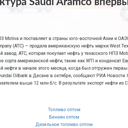
ктура Saudi Aramco вперв
ПЗ Motiva и поставляет в страны юго-восточной Азии и ОА
ompany (ATC) — продала американскую нефть марки West Texa
вод. ATC, которая покупает нефть у техасского НПЗ Moti
е сорта американской нефти, такие как WTI и конденсат Eag
 нефти в начале этого месяца, когда был отгружен первы
yundai Oilbank в Десане в октябре, сообщают РИА Новости
ателем выше 12 млн б/с. В результате экспорт нефти из С
Топливо оптом
Бензин оптом
Дизельное топливо оптом