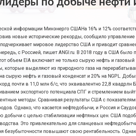
идеры по добыче нефти и 
еской информации Минэнерго СШАНа 16% и 12% соответст
тановив новые исторические рекорды, сообщило управлени
о подчеркивает мировое лидерство США и приводит сравне
редь, с Россией, пишет ANGI.ru. В 2018 году в США было 
 этот объем EIA включает не только сырую нефть и газовый
ны, которые выделяют из природного газа на перерабатыва
на сырую нефть и газовый конденсат и 20% на NGPL. Добы
корд почти в 11,0 млн б/с, что эквивалентно 22,8 квадрлн
иванием экспортного потенциала СПГ и стремлением выйт
рентные методы. Сравнивая результаты США с показателями
дов. Однако, что касается нефтедобычи, и Россия и Саудо
ю добычи с целью стабилизации нефтяных цен. США подоб
одства. Это привлекательно для сланцевых нефтедобытчи
ня безубыточности повышают свою рентабельность. Одна