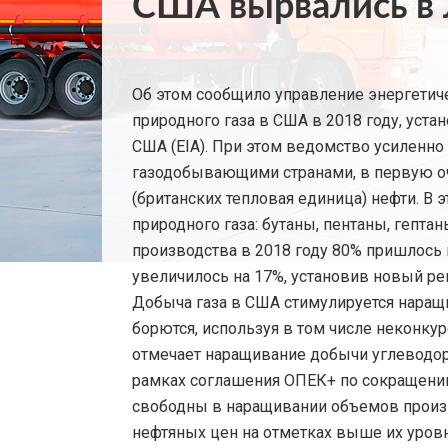
США вырвались в л
Об этом сообщило управление энергетич
природного газа в США в 2018 году, ус
США (EIA). При этом ведомство усиленн
газодобывающими странами, в первую оче
(британских тепловая единица) нефти. В
природного газа: бутаны, пентаны, гепта
производства в 2018 году 80% пришлось 
увеличилось на 17%, установив новый ре
Добыча газа в США стимулируется наращ
борются, используя в том числе неконку
отмечает наращивание добычи углеводоро
рамках соглашения ОПЕК+ по сокращени
свободны в наращивании объемов произв
нефтяных цен на отметках выше их уров