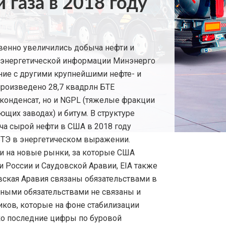
газа в 2018 году
венно увеличились добыча нефти и
е энергетической информации Минэнерго
ние с другими крупнейшими нефте- и
произведено 28,7 квадрлн БТЕ
 конденсат, но и NGPL (тяжелые фракции
ющих заводах) и битум. В структуре
ча сырой нефти в США в 2018 году
 БТЭ в энергетическом выражении.
и на новые рынки, за которые США
 России и Саудовской Аравии, EIA также
вская Аравия связаны обязательствами в
ными обязательствами не связаны и
ков, которые на фоне стабилизации
ко последние цифры по буровой