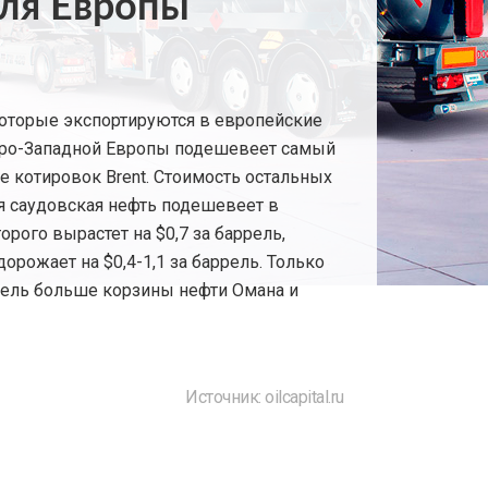
для Европы
 которые экспортируются в европейские
еверо-Западной Европы подешевеет самый
иже котировок Brent. Стоимость остальных
ья саудовская нефть подешевеет в
орого вырастет на $0,7 за баррель,
орожает на $0,4-1,1 за баррель. Только
баррель больше корзины нефти Омана и
Источник: oilcapital.ru