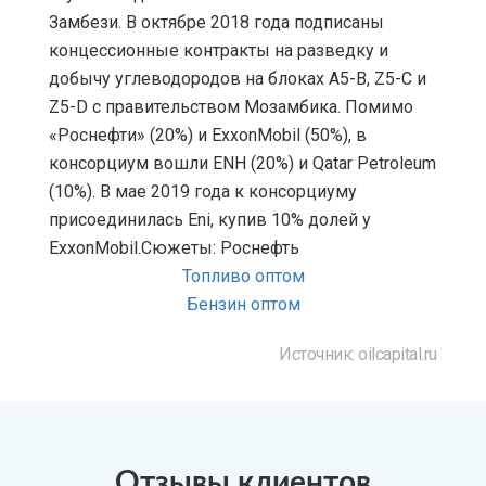
Замбези. В октябре 2018 года подписаны
концессионные контракты на разведку и
добычу углеводородов на блоках A5-B, Z5-C и
Z5-D с правительством Мозамбика. Помимо
«Роснефти» (20%) и ExxonMobil (50%), в
консорциум вошли ENH (20%) и Qatar Petroleum
(10%). В мае 2019 года к консорциуму
присоединилась Eni, купив 10% долей у
ExxonMobil.Сюжеты: Роснефть
Топливо оптом
Бензин оптом
Источник: oilcapital.ru
Отзывы клиентов