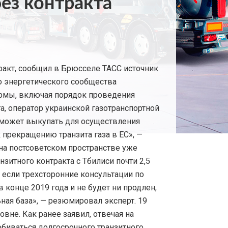
без контракта
тракт, сообщил в Брюсселе ТАСС источник
о энергетического сообщества
ормы, включая порядок проведения
а, оператор украинской газотранспортной
 сможет выкупать для осуществления
 прекращению транзита газа в ЕС», —
 на постсоветском пространстве уже
нзитного контракта с Тбилиси почти 2,5
 если трехсторонние консультации по
 конце 2019 года и не будет ни продлен,
ьная база», — резюмировал эксперт. 19
вне. Как ранее заявил, отвечая на
биваться долгосрочного транзитного