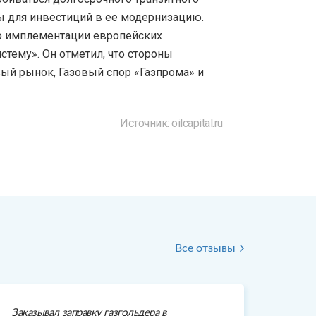
мы для инвестиций в ее модернизацию.
по имплементации европейских
стему». Он отметил, что стороны
ый рынок, Газовый спор «Газпрома» и
Источник: oilcapital.ru
Все отзывы
Заказывал заправку газгольдера в