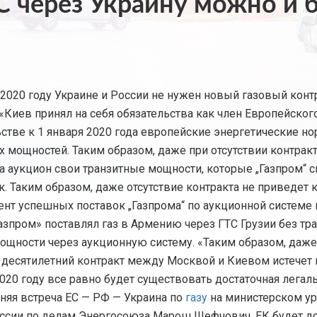
ЕС через Украину можно и 
в 2020 году Украине и России не нужен новый газовый кон
«Киев принял на себя обязательства как член Европейског
стве к 1 января 2020 года европейские энергетические н
 мощностей. Таким образом, даже при отсутствии контракт
на аукцион свои транзитные мощности, которые „Газпром“
 Таким образом, даже отсутствие контракта не приведет к
дент успешных поставок „Газпрома“ по аукционной системе
«Газпром» поставлял газ в Армению через ГТС Грузии без тра
мощности через аукционную систему. «Таким образом, даже
 десятилетний контракт между Москвой и Киевом истечет в
2020 году все равно будет существовать достаточная легал
няя встреча ЕС — РФ — Украина по
газу
на министерском уро
ссии по делам Энергосоюза Марош Шефчович, ЕК будет до