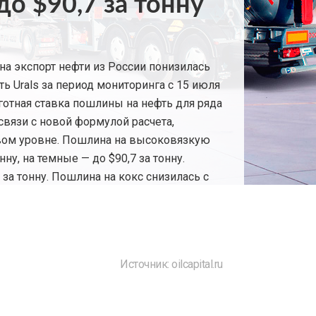
о $90,7 за тонну
 на экспорт нефти из России понизилась
ть Urals за период мониторинга с 15 июля
ьготная ставка пошлины на нефть для ряда
вязи с новой формулой расчета,
левом уровне. Пошлина на высоковязкую
ну, на темные — до $90,7 за тонну.
 за тонну. Пошлина на кокс снизилась с
Источник: oilcapital.ru