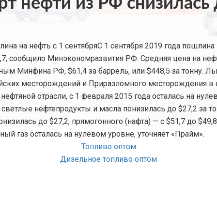
т нефти из РФ снизилась д
шлина на нефть с 1 сентябряС 1 сентября 2019 года пошлина
$90,7, сообщило Минэкономразвития РФ. Средняя цена на неф
нным Минфина РФ, $61,4 за баррель, или $448,5 за тонну. Л
йских месторождений и Приразломного месторождения в с
 нефтяной отрасли, с 1 февраля 2015 года осталась на ну
 светлые нефтепродукты и масла понизилась до $27,2 за тон
изилась до $27,2, прямогонного (нафта) — с $51,7 до $49,8
нный газ осталась на нулевом уровне, уточняет «Прайм».
Топливо оптом
Дизельное топливо оптом