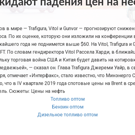
идают падения цен на неф
в мире — Trafigura, Vitol и Gunvor — прогнозируют снижени
а. По их оценке, которую они изложили на конференции в 
айшего года не поднимется выше $60. На Vitol, Trafigura 
 FT. По словам гендиректора Vitol Рассела Харди, в ближай
ольку торговая война США и Китая будет давить на котиров
едвежьей», — сказал он. Глава Trafigura Джереми Уайр, в 
ря, отмечает «Интерфакс», стало известно, что Минэнерго
что в IV квартале 2019 года спотовые цены на Brent в сред
рель. Сюжеты: Цены на нефть
Топливо оптом
Бензин оптом
Дизельное топливо оптом