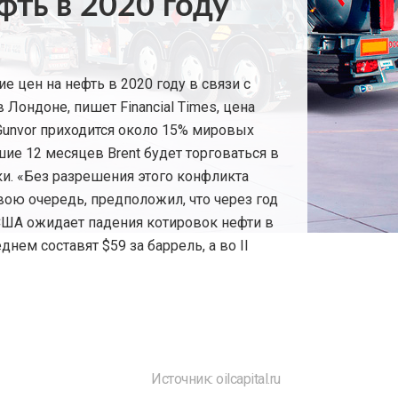
ть в 2020 году
е цен на нефть в 2020 году в связи с
Лондоне, пишет Financial Times, цена
и Gunvor приходится около 15% мировых
шие 12 месяцев Brent будет торговаться в
ки. «Без разрешения этого конфликта
свою очередь, предположил, что через год
 США ожидает падения котировок нефти в
нем составят $59 за баррель, а во II
Источник: oilcapital.ru