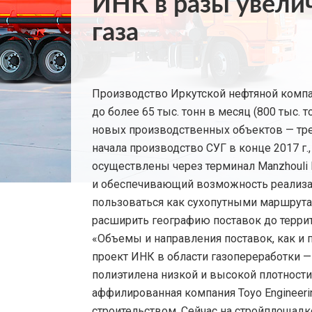
ИНК в разы увели
газа
Производство Иркутской нефтяной компа
до более 65 тыс. тонн в месяц (800 тыс. 
новых производственных объектов — тре
начала производство СУГ в конце 2017 г.
осуществлены через терминал Manzhouli 
и обеспечивающий возможность реализац
пользоваться как сухопутными маршрута
расширить географию поставок до террит
«Объемы и направления поставок, как и
проект ИНК в области газопереработки —
полиэтилена низкой и высокой плотности
аффилированная компания Toyo Engineerin
строительством. Сейчас на стройплощад