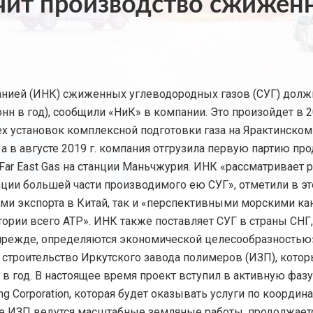
чит производство сжиженн
нией (ИНК) сжиженных углеводородных газов (СУГ) должн
тонн в год), сообщили «НиК» в компании. Это произойдет в 
х установок комплексной подготовки газа на Ярактинско
, а в августе 2019 г. компания отгрузила первую партию пр
Far East Gas на станции Маньчжурия. ИНК «рассматривает
ии большей части производимого ею СУГ», отметили в это
ми экспорта в Китай, так и «перспективными морскими ка
ории всего АТР». ИНК также поставляет СУГ в страны СНГ,
 прежде, определяются экономической целесообразностью
 строительство Иркутского завода полимеров (ИЗП), которы
 в год. В настоящее время проект вступил в активную фазу
g Corporation, которая будет оказывать услуги по коорди
ке ИЗП ведутся масштабные земляные работы, продолжает