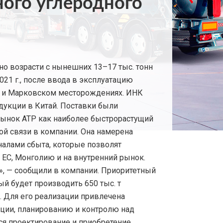
ого углеродного
о возрасти с нынешних 13–17 тыс. тонн
2021 г., после ввода в эксплуатацию
м и Марковском месторождениях. ИНК
одукции в Китай. Поставки были
 рынок АТР как наиболее быстрорастущий
й связи в компании. Она намерена
налами сбыта, которые позволят
 ЕС, Монголию и на внутренний рынок.
», — сообщили в компании. Приоритетный
й будет производить 650 тыс. т
. Для его реализации привлечена
нации, планированию и контролю над
ся проектирование и приобретение