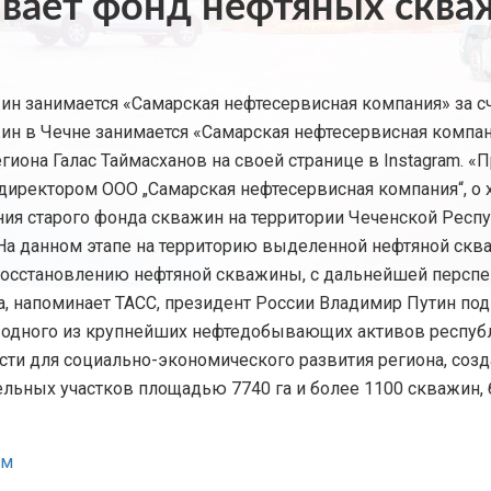
ивает фонд нефтяных сква
н занимается «Самарская нефтесервисная компания» за с
н в Чечне занимается «Самарская нефтесервисная компан
гиона Галас Таймасханов на своей странице в Instagram. 
ректором ООО „Самарская нефтесервисная компания“, о х
ия старого фонда скважин на территории Чеченской Респуб
 На данном этапе на территорию выделенной нефтяной ск
восстановлению нефтяной скважины, с дальнейшей перспе
а, напоминает ТАСС, президент России Владимир Путин под
одного из крупнейших нефтедобывающих активов республ
и для социально-экономического развития региона, созда
льных участков площадью 7740 га и более 1100 скважин, 
ом